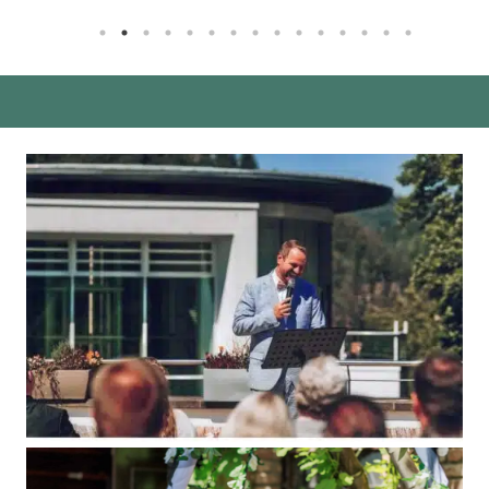
mein Mann und ich aber beide sofort ein gutes
Gefühl. Unser erster Eindruck hat uns auch
nicht getäuscht, denn Marco macht das nicht
nur professionell und handwerklich sehr gut,
sondern auch mit einer besonderen
Herzenswärme und Leichtigkeit. Wenn ihr
jemanden sucht, der nicht nur eine angenehme
Sprechstimme hat, sondern der auch top
organisiert ist, dann seid ihr bei Marco genau
richtig. Tut euch selbst einen einen Gefallen
und sagt „Ja!“ zu Marco. ????