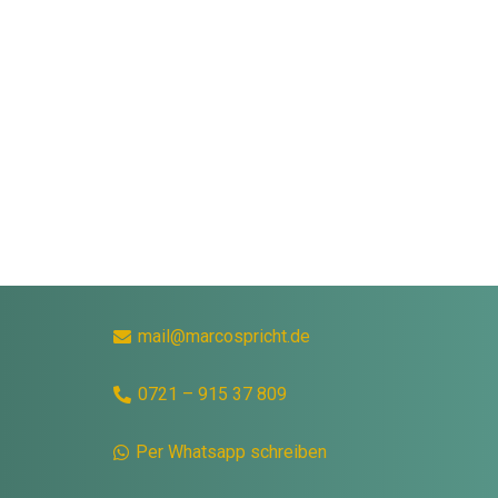
mail@marcospricht.de
0721 – 915 37 809
Per Whatsapp schreiben