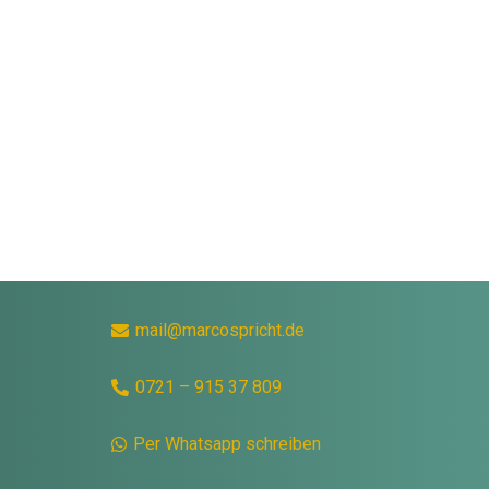
mail@marcospricht.de
0721 – 915 37 809
Per Whatsapp schreiben