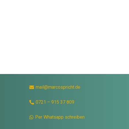
mail@marcospricht.de
0721 – 915 37 809
Per Whatsapp schreiben